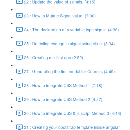
22 : Update the value of signals. (4:15)
23 : How to Mutate Signal value. (7:06)
24 : The declaration of a variable type signal. (4:36)
25 : Detecting change in signal using effect (3:34)
26 : Creating our first app (2:52)
27 : Generating the first model for Courses (4:49)
28 : How to integrate CSS Method 1 (7:18)
29 : How to integrate CSS Method 2 (4:27)
30 : How to integrate CSS & js script Method 3 (4:43)
31 : Creating your bootstrap template inside angular.