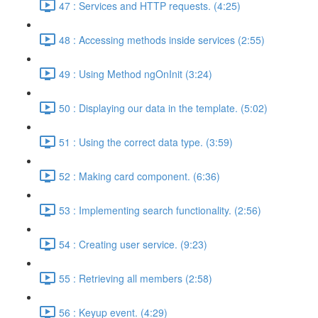
47 : Services and HTTP requests. (4:25)
48 : Accessing methods inside services (2:55)
49 : Using Method ngOnInit (3:24)
50 : Displaying our data in the template. (5:02)
51 : Using the correct data type. (3:59)
52 : Making card component. (6:36)
53 : Implementing search functionality. (2:56)
54 : Creating user service. (9:23)
55 : Retrieving all members (2:58)
56 : Keyup event. (4:29)