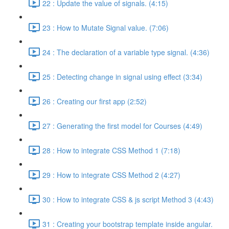
22 : Update the value of signals. (4:15)
23 : How to Mutate Signal value. (7:06)
24 : The declaration of a variable type signal. (4:36)
25 : Detecting change in signal using effect (3:34)
26 : Creating our first app (2:52)
27 : Generating the first model for Courses (4:49)
28 : How to integrate CSS Method 1 (7:18)
29 : How to integrate CSS Method 2 (4:27)
30 : How to integrate CSS & js script Method 3 (4:43)
31 : Creating your bootstrap template inside angular.