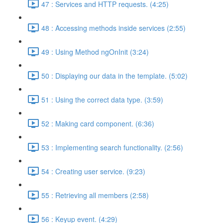
47 : Services and HTTP requests. (4:25)
48 : Accessing methods inside services (2:55)
49 : Using Method ngOnInit (3:24)
50 : Displaying our data in the template. (5:02)
51 : Using the correct data type. (3:59)
52 : Making card component. (6:36)
53 : Implementing search functionality. (2:56)
54 : Creating user service. (9:23)
55 : Retrieving all members (2:58)
56 : Keyup event. (4:29)