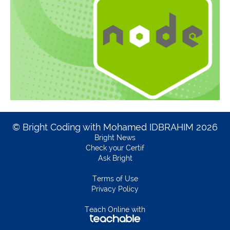
© Bright Coding with Mohamed IDBRAHIM 2026
Bright News
Check your Certif
Ask Bright
Terms of Use
Privacy Policy
Teach Online with