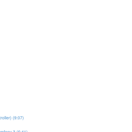
oller) (9:07)
ymfony 3 (6:41)