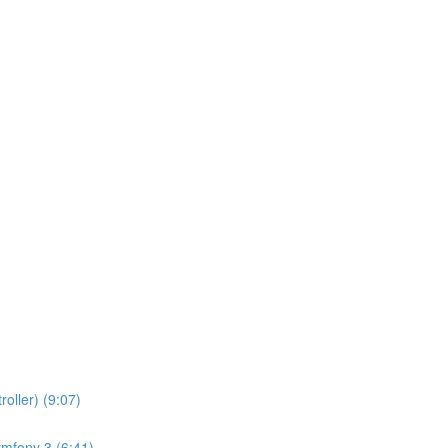
oller) (9:07)
ymfony 3 (6:41)