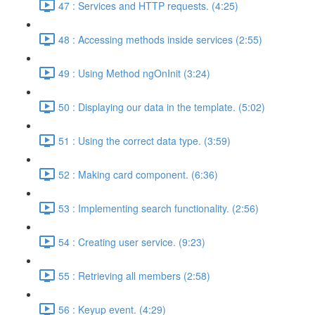
47 : Services and HTTP requests. (4:25)
48 : Accessing methods inside services (2:55)
49 : Using Method ngOnInit (3:24)
50 : Displaying our data in the template. (5:02)
51 : Using the correct data type. (3:59)
52 : Making card component. (6:36)
53 : Implementing search functionality. (2:56)
54 : Creating user service. (9:23)
55 : Retrieving all members (2:58)
56 : Keyup event. (4:29)