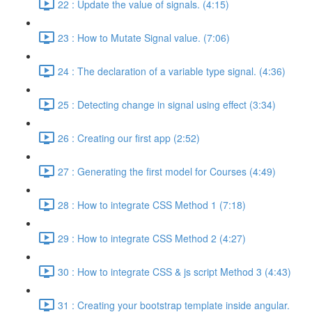
22 : Update the value of signals. (4:15)
23 : How to Mutate Signal value. (7:06)
24 : The declaration of a variable type signal. (4:36)
25 : Detecting change in signal using effect (3:34)
26 : Creating our first app (2:52)
27 : Generating the first model for Courses (4:49)
28 : How to integrate CSS Method 1 (7:18)
29 : How to integrate CSS Method 2 (4:27)
30 : How to integrate CSS & js script Method 3 (4:43)
31 : Creating your bootstrap template inside angular.