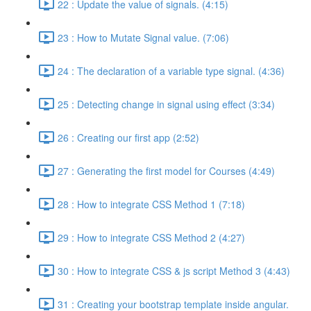
22 : Update the value of signals. (4:15)
23 : How to Mutate Signal value. (7:06)
24 : The declaration of a variable type signal. (4:36)
25 : Detecting change in signal using effect (3:34)
26 : Creating our first app (2:52)
27 : Generating the first model for Courses (4:49)
28 : How to integrate CSS Method 1 (7:18)
29 : How to integrate CSS Method 2 (4:27)
30 : How to integrate CSS & js script Method 3 (4:43)
31 : Creating your bootstrap template inside angular.