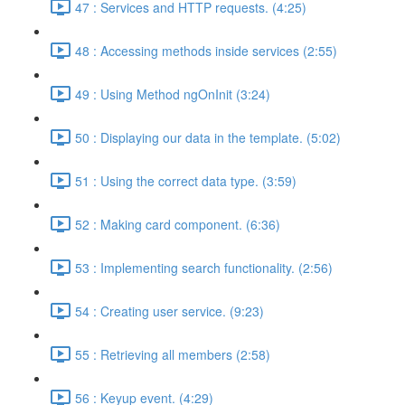
47 : Services and HTTP requests. (4:25)
48 : Accessing methods inside services (2:55)
49 : Using Method ngOnInit (3:24)
50 : Displaying our data in the template. (5:02)
51 : Using the correct data type. (3:59)
52 : Making card component. (6:36)
53 : Implementing search functionality. (2:56)
54 : Creating user service. (9:23)
55 : Retrieving all members (2:58)
56 : Keyup event. (4:29)