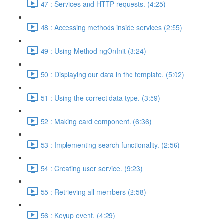
47 : Services and HTTP requests. (4:25)
48 : Accessing methods inside services (2:55)
49 : Using Method ngOnInit (3:24)
50 : Displaying our data in the template. (5:02)
51 : Using the correct data type. (3:59)
52 : Making card component. (6:36)
53 : Implementing search functionality. (2:56)
54 : Creating user service. (9:23)
55 : Retrieving all members (2:58)
56 : Keyup event. (4:29)