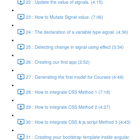
22 : Update the value of signals. (4:15)
23 : How to Mutate Signal value. (7:06)
24 : The declaration of a variable type signal. (4:36)
25 : Detecting change in signal using effect (3:34)
26 : Creating our first app (2:52)
27 : Generating the first model for Courses (4:49)
28 : How to integrate CSS Method 1 (7:18)
29 : How to integrate CSS Method 2 (4:27)
30 : How to integrate CSS & js script Method 3 (4:43)
31 : Creating your bootstrap template inside angular.