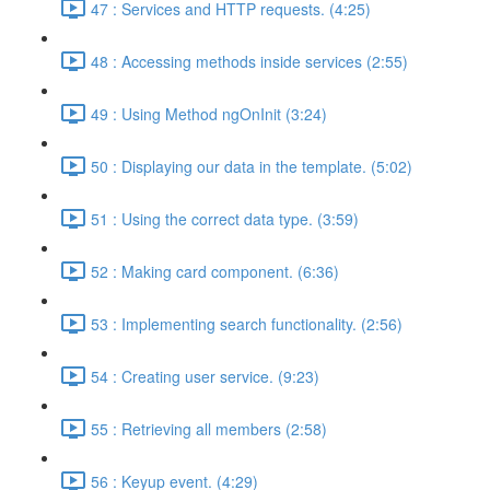
47 : Services and HTTP requests. (4:25)
48 : Accessing methods inside services (2:55)
49 : Using Method ngOnInit (3:24)
50 : Displaying our data in the template. (5:02)
51 : Using the correct data type. (3:59)
52 : Making card component. (6:36)
53 : Implementing search functionality. (2:56)
54 : Creating user service. (9:23)
55 : Retrieving all members (2:58)
56 : Keyup event. (4:29)