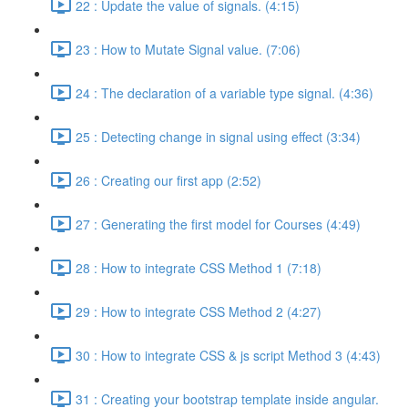
22 : Update the value of signals. (4:15)
23 : How to Mutate Signal value. (7:06)
24 : The declaration of a variable type signal. (4:36)
25 : Detecting change in signal using effect (3:34)
26 : Creating our first app (2:52)
27 : Generating the first model for Courses (4:49)
28 : How to integrate CSS Method 1 (7:18)
29 : How to integrate CSS Method 2 (4:27)
30 : How to integrate CSS & js script Method 3 (4:43)
31 : Creating your bootstrap template inside angular.