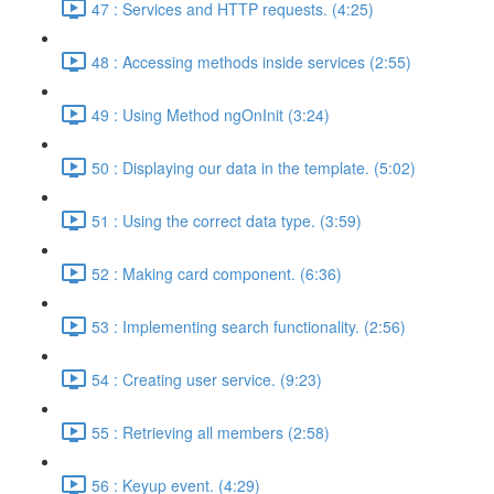
47 : Services and HTTP requests. (4:25)
48 : Accessing methods inside services (2:55)
49 : Using Method ngOnInit (3:24)
50 : Displaying our data in the template. (5:02)
51 : Using the correct data type. (3:59)
52 : Making card component. (6:36)
53 : Implementing search functionality. (2:56)
54 : Creating user service. (9:23)
55 : Retrieving all members (2:58)
56 : Keyup event. (4:29)