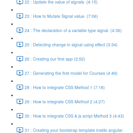
22 : Update the value of signals. (4:15)
23 : How to Mutate Signal value. (7:06)
24 : The declaration of a variable type signal. (4:36)
25 : Detecting change in signal using effect (3:34)
26 : Creating our first app (2:52)
27 : Generating the first model for Courses (4:49)
28 : How to integrate CSS Method 1 (7:18)
29 : How to integrate CSS Method 2 (4:27)
30 : How to integrate CSS & js script Method 3 (4:43)
31 : Creating your bootstrap template inside angular.