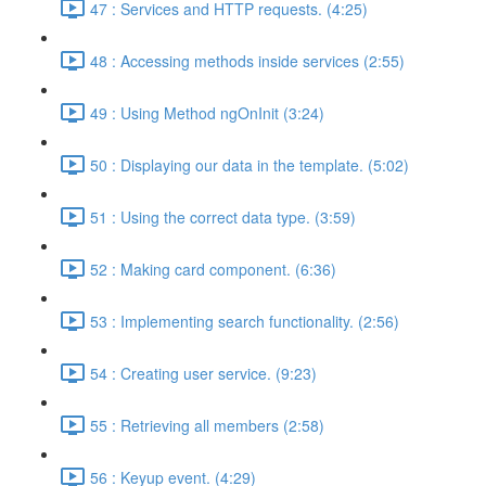
47 : Services and HTTP requests. (4:25)
48 : Accessing methods inside services (2:55)
49 : Using Method ngOnInit (3:24)
50 : Displaying our data in the template. (5:02)
51 : Using the correct data type. (3:59)
52 : Making card component. (6:36)
53 : Implementing search functionality. (2:56)
54 : Creating user service. (9:23)
55 : Retrieving all members (2:58)
56 : Keyup event. (4:29)