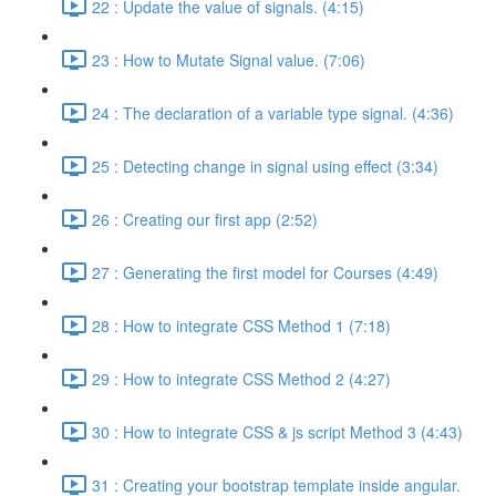
22 : Update the value of signals. (4:15)
23 : How to Mutate Signal value. (7:06)
24 : The declaration of a variable type signal. (4:36)
25 : Detecting change in signal using effect (3:34)
26 : Creating our first app (2:52)
27 : Generating the first model for Courses (4:49)
28 : How to integrate CSS Method 1 (7:18)
29 : How to integrate CSS Method 2 (4:27)
30 : How to integrate CSS & js script Method 3 (4:43)
31 : Creating your bootstrap template inside angular.