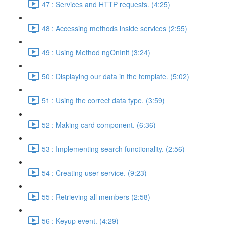
47 : Services and HTTP requests. (4:25)
48 : Accessing methods inside services (2:55)
49 : Using Method ngOnInit (3:24)
50 : Displaying our data in the template. (5:02)
51 : Using the correct data type. (3:59)
52 : Making card component. (6:36)
53 : Implementing search functionality. (2:56)
54 : Creating user service. (9:23)
55 : Retrieving all members (2:58)
56 : Keyup event. (4:29)