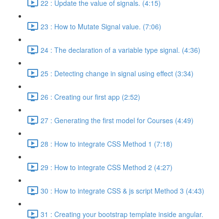
22 : Update the value of signals. (4:15)
23 : How to Mutate Signal value. (7:06)
24 : The declaration of a variable type signal. (4:36)
25 : Detecting change in signal using effect (3:34)
26 : Creating our first app (2:52)
27 : Generating the first model for Courses (4:49)
28 : How to integrate CSS Method 1 (7:18)
29 : How to integrate CSS Method 2 (4:27)
30 : How to integrate CSS & js script Method 3 (4:43)
31 : Creating your bootstrap template inside angular.