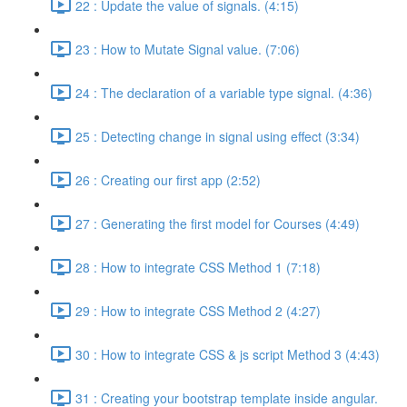
22 : Update the value of signals. (4:15)
23 : How to Mutate Signal value. (7:06)
24 : The declaration of a variable type signal. (4:36)
25 : Detecting change in signal using effect (3:34)
26 : Creating our first app (2:52)
27 : Generating the first model for Courses (4:49)
28 : How to integrate CSS Method 1 (7:18)
29 : How to integrate CSS Method 2 (4:27)
30 : How to integrate CSS & js script Method 3 (4:43)
31 : Creating your bootstrap template inside angular.