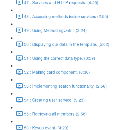
47 : Services and HTTP requests. (4:25)
48 : Accessing methods inside services (2:55)
49 : Using Method ngOnInit (3:24)
50 : Displaying our data in the template. (5:02)
51 : Using the correct data type. (3:59)
52 : Making card component. (6:36)
53 : Implementing search functionality. (2:56)
54 : Creating user service. (9:23)
55 : Retrieving all members (2:58)
56 : Keyup event. (4:29)