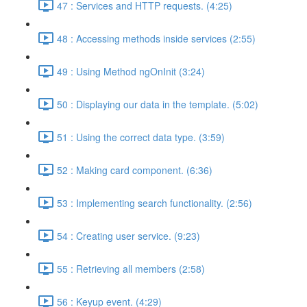
47 : Services and HTTP requests. (4:25)
48 : Accessing methods inside services (2:55)
49 : Using Method ngOnInit (3:24)
50 : Displaying our data in the template. (5:02)
51 : Using the correct data type. (3:59)
52 : Making card component. (6:36)
53 : Implementing search functionality. (2:56)
54 : Creating user service. (9:23)
55 : Retrieving all members (2:58)
56 : Keyup event. (4:29)