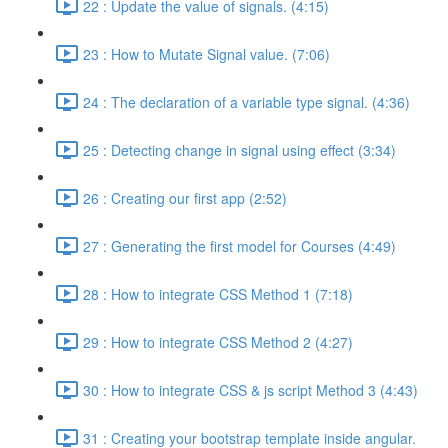
22 : Update the value of signals. (4:15)
23 : How to Mutate Signal value. (7:06)
24 : The declaration of a variable type signal. (4:36)
25 : Detecting change in signal using effect (3:34)
26 : Creating our first app (2:52)
27 : Generating the first model for Courses (4:49)
28 : How to integrate CSS Method 1 (7:18)
29 : How to integrate CSS Method 2 (4:27)
30 : How to integrate CSS & js script Method 3 (4:43)
31 : Creating your bootstrap template inside angular.