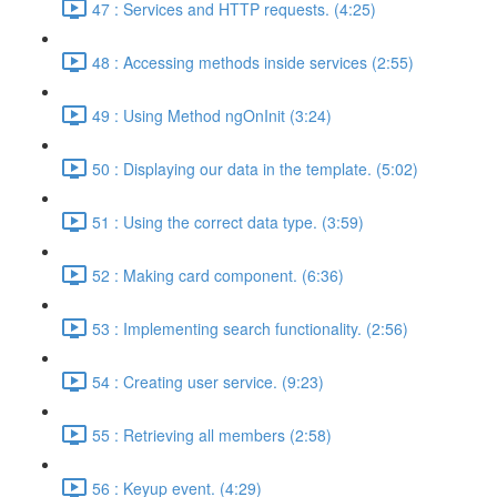
47 : Services and HTTP requests. (4:25)
48 : Accessing methods inside services (2:55)
49 : Using Method ngOnInit (3:24)
50 : Displaying our data in the template. (5:02)
51 : Using the correct data type. (3:59)
52 : Making card component. (6:36)
53 : Implementing search functionality. (2:56)
54 : Creating user service. (9:23)
55 : Retrieving all members (2:58)
56 : Keyup event. (4:29)