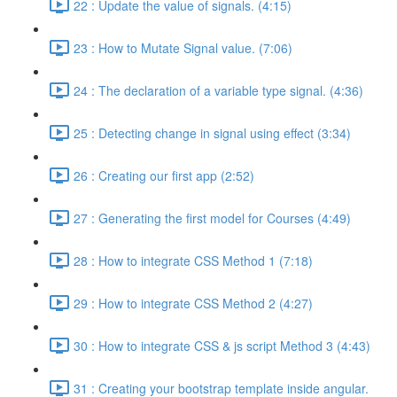
22 : Update the value of signals. (4:15)
23 : How to Mutate Signal value. (7:06)
24 : The declaration of a variable type signal. (4:36)
25 : Detecting change in signal using effect (3:34)
26 : Creating our first app (2:52)
27 : Generating the first model for Courses (4:49)
28 : How to integrate CSS Method 1 (7:18)
29 : How to integrate CSS Method 2 (4:27)
30 : How to integrate CSS & js script Method 3 (4:43)
31 : Creating your bootstrap template inside angular.