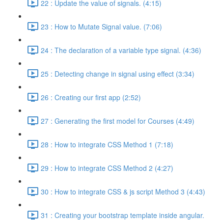
22 : Update the value of signals. (4:15)
23 : How to Mutate Signal value. (7:06)
24 : The declaration of a variable type signal. (4:36)
25 : Detecting change in signal using effect (3:34)
26 : Creating our first app (2:52)
27 : Generating the first model for Courses (4:49)
28 : How to integrate CSS Method 1 (7:18)
29 : How to integrate CSS Method 2 (4:27)
30 : How to integrate CSS & js script Method 3 (4:43)
31 : Creating your bootstrap template inside angular.