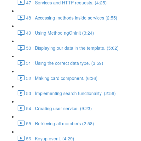
47 : Services and HTTP requests. (4:25)
48 : Accessing methods inside services (2:55)
49 : Using Method ngOnInit (3:24)
50 : Displaying our data in the template. (5:02)
51 : Using the correct data type. (3:59)
52 : Making card component. (6:36)
53 : Implementing search functionality. (2:56)
54 : Creating user service. (9:23)
55 : Retrieving all members (2:58)
56 : Keyup event. (4:29)