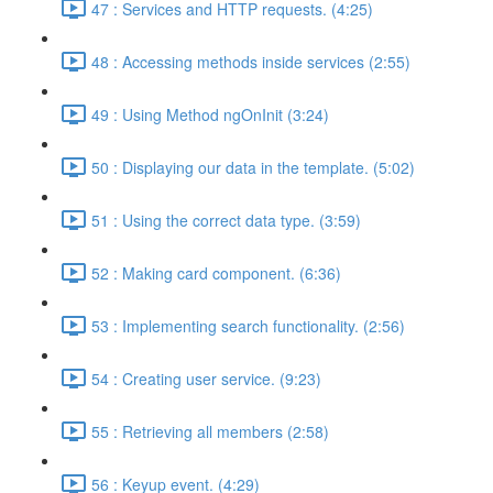
47 : Services and HTTP requests. (4:25)
48 : Accessing methods inside services (2:55)
49 : Using Method ngOnInit (3:24)
50 : Displaying our data in the template. (5:02)
51 : Using the correct data type. (3:59)
52 : Making card component. (6:36)
53 : Implementing search functionality. (2:56)
54 : Creating user service. (9:23)
55 : Retrieving all members (2:58)
56 : Keyup event. (4:29)