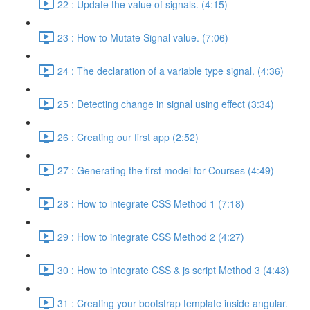
22 : Update the value of signals. (4:15)
23 : How to Mutate Signal value. (7:06)
24 : The declaration of a variable type signal. (4:36)
25 : Detecting change in signal using effect (3:34)
26 : Creating our first app (2:52)
27 : Generating the first model for Courses (4:49)
28 : How to integrate CSS Method 1 (7:18)
29 : How to integrate CSS Method 2 (4:27)
30 : How to integrate CSS & js script Method 3 (4:43)
31 : Creating your bootstrap template inside angular.