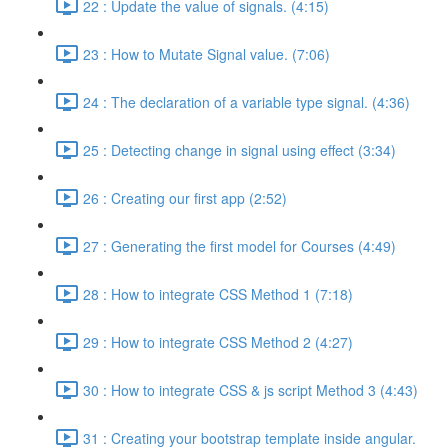
22 : Update the value of signals. (4:15)
23 : How to Mutate Signal value. (7:06)
24 : The declaration of a variable type signal. (4:36)
25 : Detecting change in signal using effect (3:34)
26 : Creating our first app (2:52)
27 : Generating the first model for Courses (4:49)
28 : How to integrate CSS Method 1 (7:18)
29 : How to integrate CSS Method 2 (4:27)
30 : How to integrate CSS & js script Method 3 (4:43)
31 : Creating your bootstrap template inside angular.