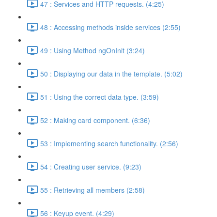
47 : Services and HTTP requests. (4:25)
48 : Accessing methods inside services (2:55)
49 : Using Method ngOnInit (3:24)
50 : Displaying our data in the template. (5:02)
51 : Using the correct data type. (3:59)
52 : Making card component. (6:36)
53 : Implementing search functionality. (2:56)
54 : Creating user service. (9:23)
55 : Retrieving all members (2:58)
56 : Keyup event. (4:29)