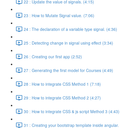
22 : Update the value of signals. (4:15)
23 : How to Mutate Signal value. (7:06)
24 : The declaration of a variable type signal. (4:36)
25 : Detecting change in signal using effect (3:34)
26 : Creating our first app (2:52)
27 : Generating the first model for Courses (4:49)
28 : How to integrate CSS Method 1 (7:18)
29 : How to integrate CSS Method 2 (4:27)
30 : How to integrate CSS & js script Method 3 (4:43)
31 : Creating your bootstrap template inside angular.