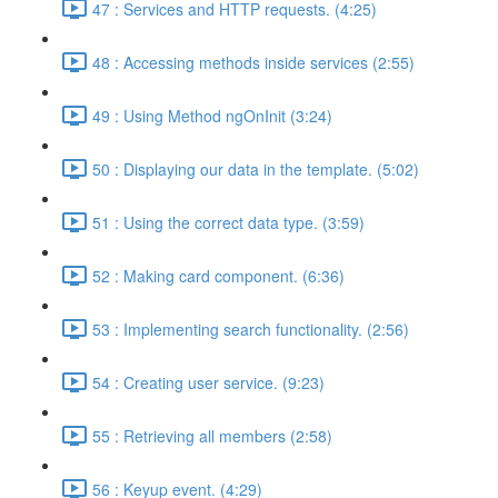
47 : Services and HTTP requests. (4:25)
48 : Accessing methods inside services (2:55)
49 : Using Method ngOnInit (3:24)
50 : Displaying our data in the template. (5:02)
51 : Using the correct data type. (3:59)
52 : Making card component. (6:36)
53 : Implementing search functionality. (2:56)
54 : Creating user service. (9:23)
55 : Retrieving all members (2:58)
56 : Keyup event. (4:29)